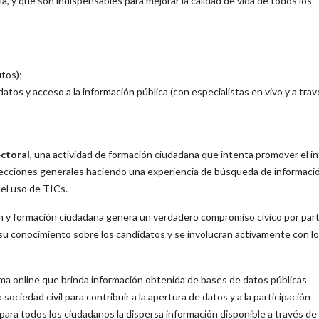
ía, y que son indispensables para mejorar la calidad de vida de todos los
tos);
atos y acceso a la información pública (con especialistas en vivo y a tra
ctoral
, una actividad de formación ciudadana que intenta promover el in
elecciones generales haciendo una experiencia de búsqueda de informaci
del uso de TICs.
n y formación ciudadana genera un verdadero compromiso cívico por part
n su conocimiento sobre los candidatos y se involucran activamente con l
orma online que brinda información obtenida de bases de datos públicas
sociedad civil para contribuir a la apertura de datos y a la participación
ara todos los ciudadanos la dispersa información disponible a través de