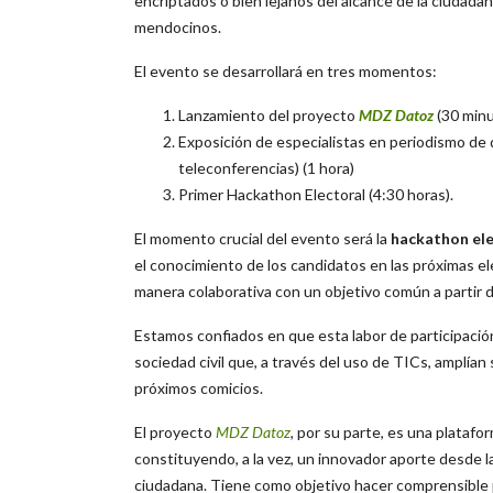
encriptados o bien lejanos del alcance de la ciudadan
mendocinos.
El evento se desarrollará en tres momentos:
Lanzamiento del proyecto
MDZ Datoz
(30 minu
Exposición de especialistas en periodismo de d
teleconferencias) (1 hora)
Primer Hackathon Electoral (4:30 horas).
El momento crucial del evento será la
hackathon ele
el conocimiento de los candidatos en las próximas 
manera colaborativa con un objetivo común a partir 
Estamos confiados en que esta labor de participació
sociedad civil que, a través del uso de TICs, amplía
próximos comicios.
El proyecto
MDZ Datoz
, por su parte, es una plataf
constituyendo, a la vez, un innovador aporte desde la 
ciudadana. Tiene como objetivo hacer comprensible p